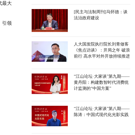
代最大
[民主与法制周刊]马怀德：谈
法治政府建设
，引领
人大国发院执行院长刘青做客
《焦点访谈》：开局之年 破浪
前行 高水平对外开放持续推进
“江山论坛·大家谈”第九期——
黄丹阳：构建数智时代消费统
计监测的“中国方案”
“江山论坛·大家谈”第八期——
陈涛：中国式现代化光影实践