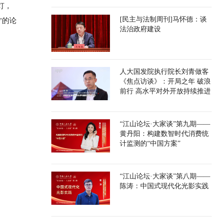
灯，
[民主与法制周刊]马怀德：谈
”的论
法治政府建设
人大国发院执行院长刘青做客
《焦点访谈》：开局之年 破浪
前行 高水平对外开放持续推进
“江山论坛·大家谈”第九期——
黄丹阳：构建数智时代消费统
计监测的“中国方案”
“江山论坛·大家谈”第八期——
陈涛：中国式现代化光影实践