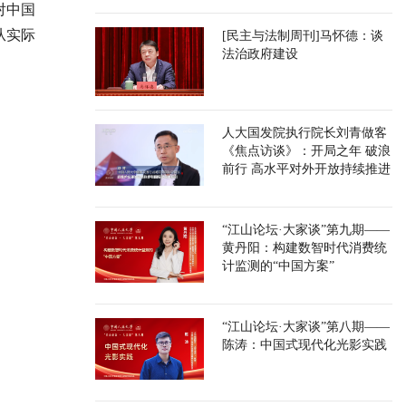
对中国
从实际
[民主与法制周刊]马怀德：谈
法治政府建设
人大国发院执行院长刘青做客
《焦点访谈》：开局之年 破浪
前行 高水平对外开放持续推进
“江山论坛·大家谈”第九期——
黄丹阳：构建数智时代消费统
计监测的“中国方案”
“江山论坛·大家谈”第八期——
陈涛：中国式现代化光影实践