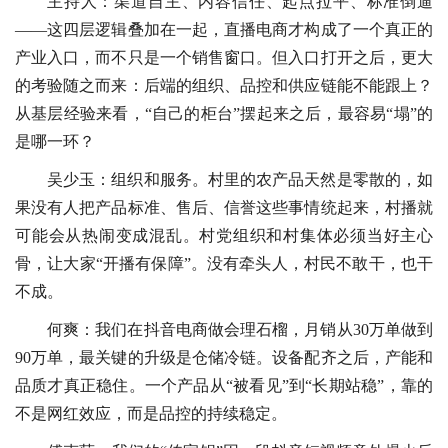
主持人：渠道自主、内容信任、起点拉平、标准倒逼
——这四层逻辑叠加在一起，直播电商才构成了一个真正的
产业入口，而不只是一个销售窗口。但入口打开之后，更大
的考验随之而来：后端的组织、品控和供应链能不能跟上？
从基层经验来看，“自己的柜台”摆起来之后，最容易“塌”的
是哪一环？
吴少玉：组织和服务。村里的农产品天然是零散的，如
果没有人把产品标准、售后、信誉这些事情统起来，村播就
可能会从热闹变成混乱。村党组织和村集体必须当好主心
骨，让大家“开播有保障”。没有牵头人，村民不敢干，也干
不成。
何爽：我们在抖音电商做会理石榴，月销从30万单做到
90万单，最关键的升级是仓储冷链。设备配齐之后，产能和
品质才真正稳住。一个产品从“被看见”到“长期站稳”，靠的
不是网红效应，而是品控的持续稳定。