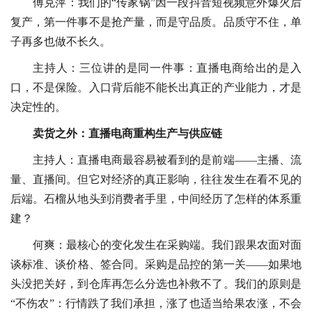
傅克萍：我们的“传家锅”因一段抖音短视频意外爆火后
复产，第一件事不是抢产量，而是守品质。品质守不住，单
子再多也做不长久。
主持人：三位讲的是同一件事：直播电商给出的是入
口，不是保险。入口背后能不能长出真正的产业能力，才是
决定性的。
卖货之外：直播电商重构生产与供应链
主持人：直播电商最容易被看到的是前端——主播、流
量、直播间。但它对经济的真正影响，往往发生在看不见的
后端。石榴从地头到消费者手里，中间经历了怎样的体系重
建？
何爽：最核心的变化发生在采购端。我们跟果农面对面
谈标准、谈价格、签合同。采购是品控的第一关——如果地
头没把关好，到仓库再怎么分选也补救不了。我们的原则是
“不伤农”：行情跌了我们承担，涨了也适当给果农涨，不会