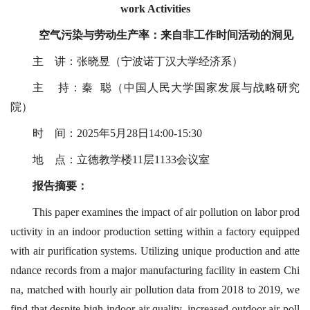
work Activities
空气污染与劳动生产率：来自非工作时间活动的洞见
主 讲：张晓昱（宁波诺丁汉大学经济系）
主 持：秦 聪（中国人民大学国家发展与战略研究
院）
时 间：2025年5月28日14:00-15:30
地 点：立德教学楼11层1133会议室
报告摘要：
This paper examines the impact of air pollution on labor prod
uctivity in an indoor production setting within a factory equipped
with air purification systems. Utilizing unique production and atte
ndance records from a major manufacturing facility in eastern Chi
na, matched with hourly air pollution data from 2018 to 2019, we
find that despite high indoor air quality, increased outdoor air poll