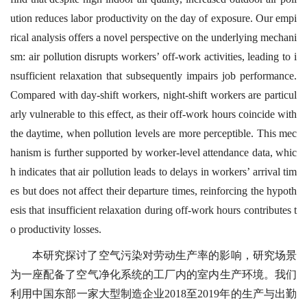
ution reduces labor productivity on the day of exposure. Our empi
rical analysis offers a novel perspective on the underlying mechani
sm: air pollution disrupts workers’ off-work activities, leading to i
nsufficient relaxation that subsequently impairs job performance.
Compared with day-shift workers, night-shift workers are particul
arly vulnerable to this effect, as their off-work hours coincide with
the daytime, when pollution levels are more perceptible. This mec
hanism is further supported by worker-level attendance data, whic
h indicates that air pollution leads to delays in workers’ arrival tim
es but does not affect their departure times, reinforcing the hypoth
esis that insufficient relaxation during off-work hours contributes t
o productivity losses.
本研究探讨了空气污染对劳动生产率的影响，研究场景
为一座配备了空气净化系统的工厂内的室内生产环境。我们
利用中国东部一家大型制造企业2018至2019年的生产与出勤